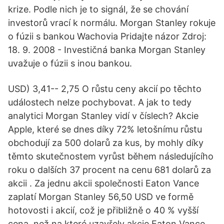
krize. Podle nich je to signál, že se chování
investorů vrací k normálu. Morgan Stanley rokuje
o fúzii s bankou Wachovia Pridajte názor Zdroj:
18. 9. 2008 - Investičná banka Morgan Stanley
uvažuje o fúzii s inou bankou.
USD) 3,41-- 2,75 O růstu ceny akcií po těchto
událostech nelze pochybovat. A jak to tedy
analytici Morgan Stanley vidí v číslech? Akcie
Apple, které se dnes díky 72% letošnímu růstu
obchodují za 500 dolarů za kus, by mohly díky
těmto skutečnostem vyrůst během následujícího
roku o dalších 37 procent na cenu 681 dolarů za
akcii . Za jednu akcii společnosti Eaton Vance
zaplatí Morgan Stanley 56,50 USD ve formě
hotovosti i akcií, což je přibližně o 40 % vyšší
cena, než na které uzavřely akcie Eaton Vance