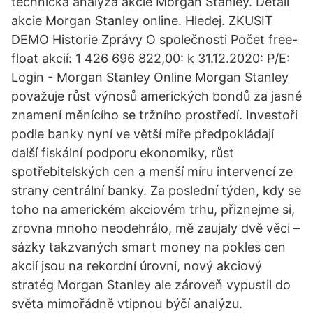
technická analýza akcie Morgan Stanley. Detail
akcie Morgan Stanley online. Hledej. ZKUSIT
DEMO Historie Zprávy O společnosti Počet free-
float akcií: 1 426 696 822,00: k 31.12.2020: P/E:
Login - Morgan Stanley Online Morgan Stanley
považuje růst výnosů amerických bondů za jasné
znamení měnícího se tržního prostředí. Investoři
podle banky nyní ve větší míře předpokládají
další fiskální podporu ekonomiky, růst
spotřebitelských cen a menší míru intervencí ze
strany centrální banky. Za poslední týden, kdy se
toho na americkém akciovém trhu, přiznejme si,
zrovna mnoho neodehrálo, mě zaujaly dvě věci –
sázky takzvaných smart money na pokles cen
akcií jsou na rekordní úrovni, nový akciový
stratég Morgan Stanley ale zároveň vypustil do
světa mimořádně vtipnou býčí analýzu.