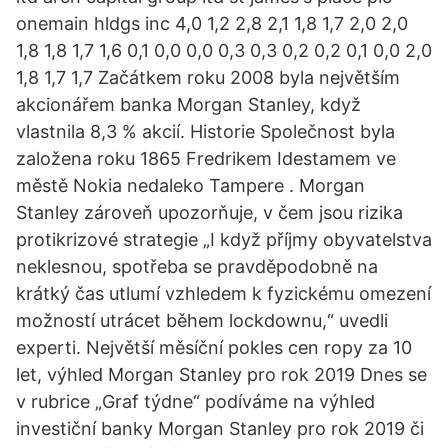
onemain hldgs inc 4,0 1,2 2,8 2,1 1,8 1,7 2,0 2,0
1,8 1,8 1,7 1,6 0,1 0,0 0,0 0,3 0,3 0,2 0,2 0,1 0,0 2,0
1,8 1,7 1,7 Začátkem roku 2008 byla největším
akcionářem banka Morgan Stanley, když
vlastnila 8,3 % akcií. Historie Společnost byla
založena roku 1865 Fredrikem Idestamem ve
městě Nokia nedaleko Tampere . Morgan
Stanley zároveň upozorňuje, v čem jsou rizika
protikrizové strategie „I když příjmy obyvatelstva
neklesnou, spotřeba se pravděpodobně na
krátký čas utlumí vzhledem k fyzickému omezení
možností utrácet během lockdownu,“ uvedli
experti. Největší měsíční pokles cen ropy za 10
let, výhled Morgan Stanley pro rok 2019 Dnes se
v rubrice „Graf týdne“ podíváme na výhled
investiční banky Morgan Stanley pro rok 2019 či