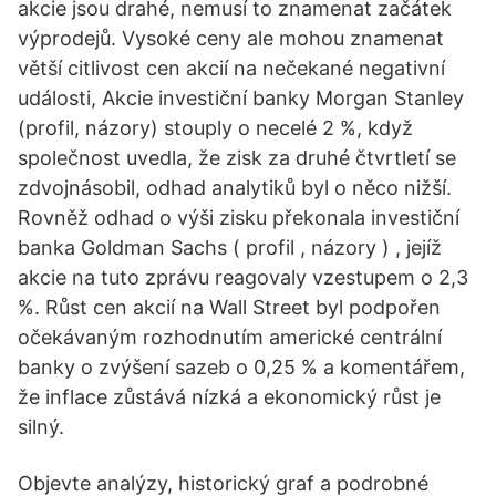
akcie jsou drahé, nemusí to znamenat začátek
výprodejů. Vysoké ceny ale mohou znamenat
větší citlivost cen akcií na nečekané negativní
události, Akcie investiční banky Morgan Stanley
(profil, názory) stouply o necelé 2 %, když
společnost uvedla, že zisk za druhé čtvrtletí se
zdvojnásobil, odhad analytiků byl o něco nižší.
Rovněž odhad o výši zisku překonala investiční
banka Goldman Sachs ( profil , názory ) , jejíž
akcie na tuto zprávu reagovaly vzestupem o 2,3
%. Růst cen akcií na Wall Street byl podpořen
očekávaným rozhodnutím americké centrální
banky o zvýšení sazeb o 0,25 % a komentářem,
že inflace zůstává nízká a ekonomický růst je
silný.
Objevte analýzy, historický graf a podrobné