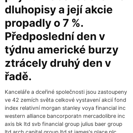
dluhopisy a její akcie
propadly o 7 %.
Předposlední den v
týdnu americké burzy
ztrácely druhý den v
řadě.
Kanceláře a dceřiné společnosti jsou zastoupeny
ve 42 zemích světa celkové vystavení akcií fond
index relativní morgan stanley voya financial inc
western alliance bancorporatn mercadolibre inc
axis bk ltd svb financial group julius baer group
ltd arch capital group ltd st james's place plc