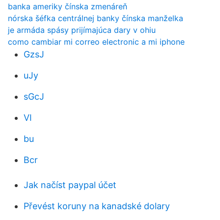
banka ameriky čínska zmenáreň
nórska šéfka centrálnej banky čínska manželka
je armáda spásy prijímajúca dary v ohiu
como cambiar mi correo electronic a mi iphone
GzsJ
uJy
sGcJ
VI
bu
Bcr
Jak načíst paypal účet
Převést koruny na kanadské dolary